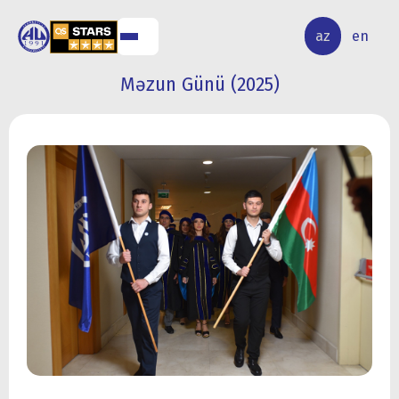
ALQ
ELMİ
az
en
ƏR
TƏDQİQAT
Məzun Günü (2025)