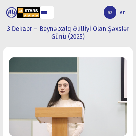
ALQ
ELMİ
az
en
ƏR
TƏDQİQAT
3 Dekabr – Beynəlxalq Əlilliyi Olan Şəxslər
Günü (2025)