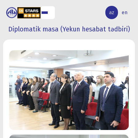
ALQ
ELMİ
az
en
ƏR
TƏDQİQAT
Diplomatik masa (Yekun hesabat tədbiri)