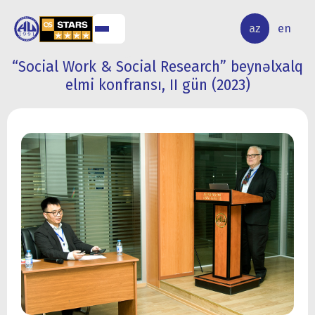
ALQ
ELMİ
az
en
ƏR
TƏDQİQAT
“Social Work & Social Research” beynəlxalq
elmi konfransı, II gün (2023)