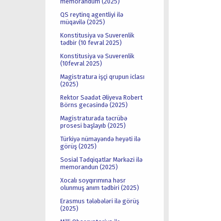
memorandum (2025)
QS reytinq agentliyi ilə
müqavilə (2025)
Konstitusiya və Suverenlik
tədbir (10 fevral 2025)
Konstitusiya və Suverenlik
(10fevral 2025)
Magistratura işçi qrupun iclası
(2025)
Rektor Səadət Əliyeva Robert
Börns gecəsində (2025)
Magistraturada təcrübə
prosesi başlayıb (2025)
Türkiyə nümayəndə heyəti ilə
görüş (2025)
Sosial Tədqiqatlar Mərkəzi ilə
memorandun (2025)
Xocalı soyqırımına həsr
olunmuş anım tədbiri (2025)
Erasmus tələbələri ilə görüş
(2025)