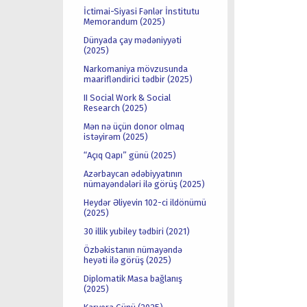
İctimai-Siyasi Fənlər İnstitutu
Memorandum (2025)
Dünyada çay mədəniyyəti
(2025)
Narkomaniya mövzusunda
maarifləndirici tədbir (2025)
II Social Work & Social
Research (2025)
Mən nə üçün donor olmaq
istəyirəm (2025)
“Açıq Qapı” günü (2025)
Azərbaycan ədəbiyyatının
nümayəndələri ilə görüş (2025)
Heydər Əliyevin 102-ci ildönümü
(2025)
30 illik yubiley tədbiri (2021)
Özbəkistanın nümayəndə
heyəti ilə görüş (2025)
Diplomatik Masa bağlanış
(2025)