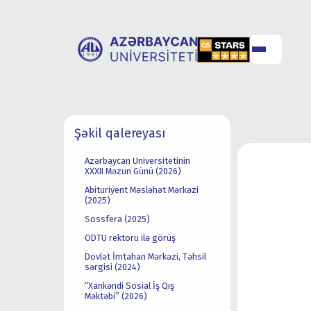
UNİVERSİTET
UNİVERSİTETƏ
Şəkil qalereyası
HAQQINDA
QƏBUL
Azərbaycan Universitetinin
XXXII Məzun Günü (2026)
Abituriyent Məsləhət Mərkəzi
(2025)
Sossfera (2025)
ODTU rektoru ilə görüş
Dövlət İmtahan Mərkəzi, Təhsil
sərgisi (2024)
“Xankəndi Sosial İş Qış
Məktəbi” (2026)