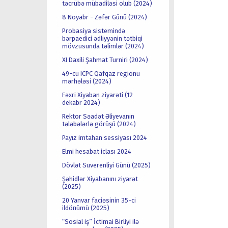
təcrübə mübadiləsi olub (2024)
8 Noyabr - Zəfər Günü (2024)
Probasiya sistemində
bərpaedici ədliyyənin tətbiqi
mövzusunda təlimlər (2024)
XI Daxili Şahmat Turniri (2024)
49-cu ICPC Qafqaz regionu
mərhələsi (2024)
Fəxri Xiyaban ziyarəti (12
dekabr 2024)
Rektor Səadət Əliyevanın
tələbələrlə görüşü (2024)
Payız imtahan sessiyası 2024
Elmi hesabat iclası 2024
Dövlət Suverenliyi Günü (2025)
Şəhidlər Xiyabanını ziyarət
(2025)
20 Yanvar faciəsinin 35-ci
ildönümü (2025)
“Sosial iş” İctimai Birliyi ilə