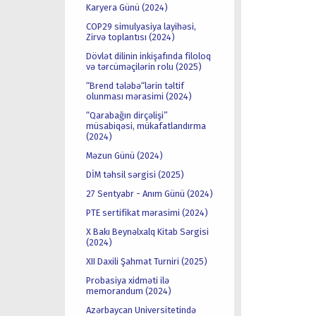
Karyera Günü (2024)
COP29 simulyasiya layihəsi,
Zirvə toplantısı (2024)
Dövlət dilinin inkişafında filoloq
və tərcüməçilərin rolu (2025)
“Brend tələbə“lərin təltif
olunması mərasimi (2024)
“Qarabağın dirçəlişi”
müsabiqəsi, mükafatlandırma
(2024)
Məzun Günü (2024)
DİM təhsil sərgisi (2025)
27 Sentyabr - Anım Günü (2024)
PTE sertifikat mərasimi (2024)
X Bakı Beynəlxalq Kitab Sərgisi
(2024)
XII Daxili Şahmat Turniri (2025)
Probasiya xidməti ilə
memorandum (2024)
Azərbaycan Universitetində