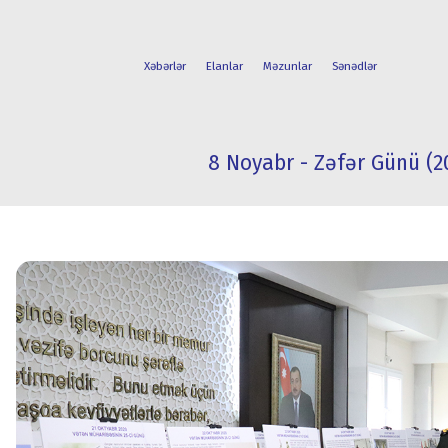
Xəbərlər
Elanlar
Məzunlar
Sənədlər
8 Noyabr - Zəfər Günü (2
FAKÜLTƏLƏR
TƏLƏBƏ
İXTİSASLAR
HƏYATI