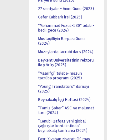
Karyera Günü (2025)
27 sentyabr - Anım Günü (2023)
Cəfər Cabbarlı irsi (2025)
“Məhəmməd Füzuli-530” ədəbi-
bədii gecə (2024)
Müstəqilliyin Bərpası Günü
(2024)
Muzeylərdə təcrübi dərs (2024)
Beykent Universitetinin rektoru
ilə görüş (2025)
“Maarifçi” tələbə-məzun
təcrübə proqramı (2025)
“Young Translators” dərnəyi
(2025)
Beynəlxalq İşçi Həftəsi (2024)
“Təmiz Şəhər” ASC-yə məlumat
turu (2024)
“Cənubi Qafqaz yeni qlobal
çağırışlar kontekstində”
beynəlxalq konfransı (2024)
Fəxri Xiyaban ziyarəti (10 may