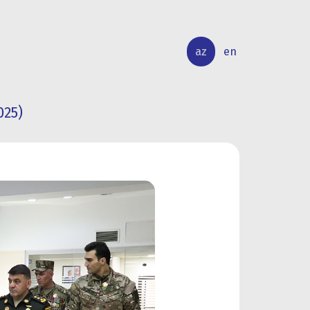
az
en
025)
BEYNƏLXALQ
ELMİ
ƏLAQƏLƏR
TƏDQİQAT