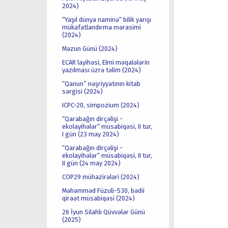
2024)
“Yaşıl dünya naminə“ bilik yarışı
mükafatlandırma mərasimi
(2024)
Məzun Günü (2024)
ECAR layihəsi, Elmi məqalələrin
yazılması üzrə təlim (2024)
“Qanun” nəşriyyatının kitab
sərgisi (2024)
ICPC-20, simpozium (2024)
“Qarabağın dirçəlişi -
ekolayihələr“ müsabiqəsi, II tur,
I gün (23 may 2024)
“Qarabağın dirçəlişi -
ekolayihələr“ müsabiqəsi, II tur,
II gün (24 may 2024)
COP29 mühazirələri (2024)
Məhəmməd Füzuli-530, bədii
qiraət müsabiqəsi (2024)
26 İyun Silahlı Qüvvələr Günü
(2025)