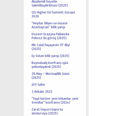
Akademik heyətin
təkmilləşdirilməsi (2025)
QS Higher Ed Summit: Europe
2026
“Heydər Əliyev və müasir
Azərbaycan” bilik yarışı
Dosent Grazyna Paliwoda
Pekosz ilə görüş (2025)
Mir Cəlal Paşayevin 117 illiyi
(2025)
Ey Vətən bilik yarışı (2025)
Beynəlxalq konfrans işini
yekunlaşdırıb (2025)
28 May – Müstəqillik Günü
(2025)
JOY təlim
3 dekabr 2022
“Yaşıl turizm: yeni imkanlar, yeni
trendlər“ konfransı (2024)
Zarat İmport Exporta
ekskursiya (2025)