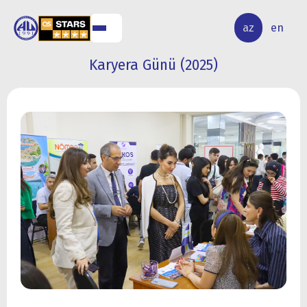
ALQ
ELMİ
az
en
ƏR
TƏDQİQAT
Karyera Günü (2025)