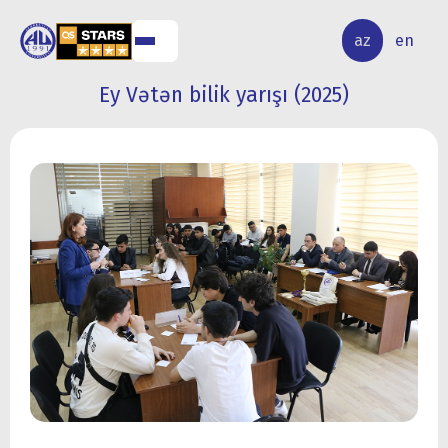
ALQ
ELMİ
az
en
ƏR
TƏDQİQAT
Ey Vətən bilik yarışı (2025)