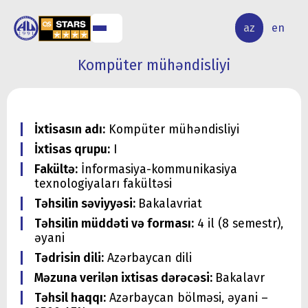
ALQ
ELMİ
az
en
ƏR
TƏDQİQAT
Kompüter mühəndisliyi
İxtisasın adı:
Kompüter mühəndisliyi
İxtisas qrupu:
I
Fakültə:
İnformasiya-kommunikasiya
texnologiyaları fakültəsi
Təhsilin səviyyəsi:
Bakalavriat
Təhsilin müddəti və forması:
4 il (8 semestr),
əyani
Tədrisin dili:
Azərbaycan dili
Məzuna verilən ixtisas dərəcəsi:
Bakalavr
Təhsil haqqı:
Azərbaycan bölməsi, əyani –