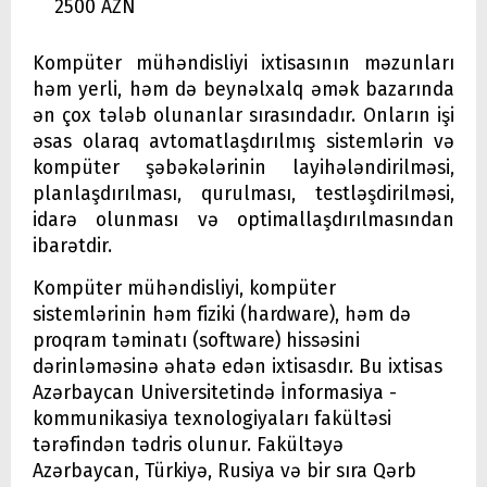
2500 AZN
Kompüter mühəndisliyi ixtisasının məzunları
həm yerli, həm də beynəlxalq əmək bazarında
ən çox tələb olunanlar sırasındadır. Onların işi
əsas olaraq avtomatlaşdırılmış sistemlərin və
kompüter şəbəkələrinin layihələndirilməsi,
planlaşdırılması, qurulması, testləşdirilməsi,
idarə olunması və optimallaşdırılmasından
ibarətdir.
Kompüter mühəndisliyi, kompüter
sistemlərinin həm fiziki (hardware), həm də
proqram təminatı (software) hissəsini
dərinləməsinə əhatə edən ixtisasdır. Bu ixtisas
Azərbaycan Universitetində İnformasiya -
kommunikasiya texnologiyaları fakültəsi
tərəfindən tədris olunur. Fakültəyə
Azərbaycan, Türkiyə, Rusiya və bir sıra Qərb