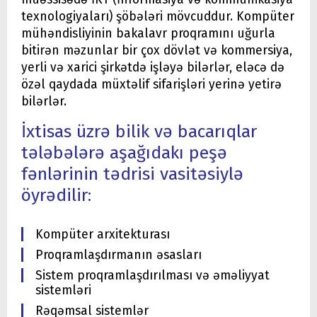
texnologiyaları) şöbələri mövcuddur. Kompüter
mühəndisliyinin bakalavr proqramını uğurla
bitirən məzunlar bir çox dövlət və kommersiya,
yerli və xarici şirkətdə işləyə bilərlər, eləcə də
özəl qaydada müxtəlif sifarişləri yerinə yetirə
bilərlər.
İxtisas üzrə bilik və bacarıqlar
tələbələrə aşağıdakı peşə
fənlərinin tədrisi vasitəsiylə
öyrədilir:
Kompüter arxitekturası
Proqramlaşdırmanın əsasları
Sistem proqramlaşdırılması və əməliyyat
sistemləri
Rəqəmsal sistemlər