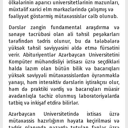
ölkələrinin aparıcı universitetlərinin məzunları,
müxtəlif xarici elm mərkəzlərində çalışmış və
fəaliyyət göstərmiş mütəxəssislər cəlb olunub.
Dərslər zəngin fundamental araşdırma və
sənaye təcrübəsi olan ali təhsil peşəkarları
tərəfindən tədris olunur, bu da tələbələrə
yüksək təhsil səviyyəsini əldə etmə fürsətini
verir. Abituriyentlər Azərbaycan Universitetini
Kompüter mühəndisliyi ixtisası üzrə seçdikləri
halda lazım olan bütün bilik və bacarıqları
yüksək səviyyəli mütəxəssislərdən öyrənməklə
yanaşı, həm interaktiv dərslərin iştirakçısı olur,
həm də praktiki vərdiş və bacarıqları müasir
avadanlıqla təchiz olunmuş laboratoriyalarda
tətbiq və inkişaf etdirə bilirlər.
Azərbaycan Universitetində ixtisas üzrə
mütəxəssis hazırlığının həyata keçirilməsi və
tədris planında nəzərdə tutulan fənlər üzrə