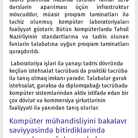
dərslərin aparılması üçün infrastruktur
mövcuddur, müasir proqram təminatları ilə
təchiz olunmuş kompüter laboratoriyaları
fəaliyyət göstərir. Bütün kompüterlərdə Təhsil
Nazirliyinin standartlarına və tədris olunan
fənlərin tələbətına uyğun proqram təminatları
quraşdırılıb.
Laboratoriya işləri ilə yanaşı tədris dövründə
keçilən istehsalat təcrübəsi də praktiki təcrübə
ilə tanış olmaq imkanı yaradır. Tələbələr gərək
istehsalat, gərəksə də diplomqabağı təcrübədə
kompüter sistemlərindən aktiv istifadə edən bir
çox dövlət və kommersiya şirkətlərinin
fəaliyyəti ilə yaxından tanış olurlar.
Kompüter mühəndisliyini bakalavr
səviyyəsində bitirdiklərində