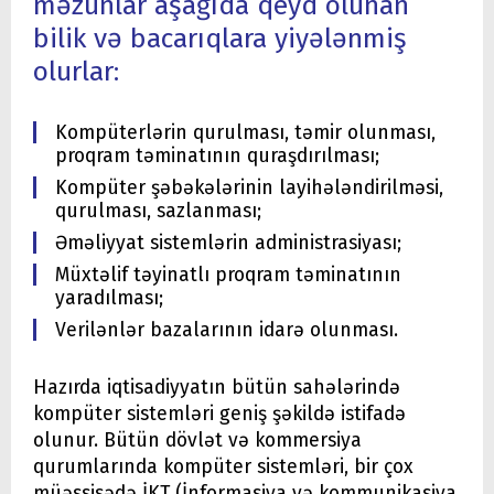
məzunlar aşağıda qeyd olunan
bilik və bacarıqlara yiyələnmiş
olurlar:
Kompüterlərin qurulması, təmir olunması,
proqram təminatının quraşdırılması;
Kompüter şəbəkələrinin layihələndirilməsi,
qurulması, sazlanması;
Əməliyyat sistemlərin administrasiyası;
Müxtəlif təyinatlı proqram təminatının
yaradılması;
Verilənlər bazalarının idarə olunması.
Hazırda iqtisadiyyatın bütün sahələrində
kompüter sistemləri geniş şəkildə istifadə
olunur. Bütün dövlət və kommersiya
qurumlarında kompüter sistemləri, bir çox
müəssisədə İKT (İnformasiya və kommunikasiya