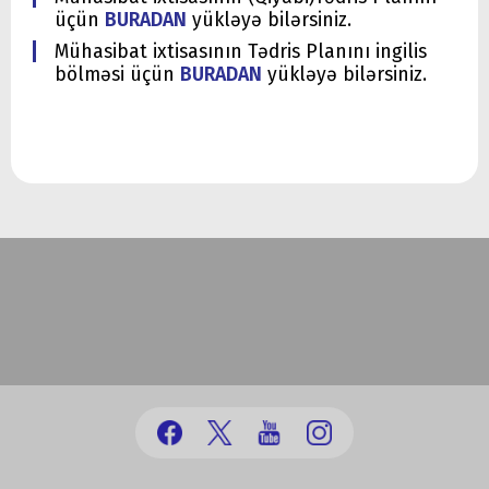
üçün
BURADAN
yükləyə
bilərsiniz.
Mühasibat ixtisasının Tədris Planını ingilis
bölməsi üçün
BURADAN
yükləyə bilərsiniz.