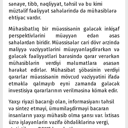
sənaye, tibb, nəqliyyat, təhsil və bu kimi
müztəlif fəaliyyət sahələrində də mühasiblərə
ehtiyac vardır.
Mühasibatlıq bir müəssisənin gələcək inkişaf
perspektivlərini müəyyən edən əsas
sahələrdən biridir. Müəssisələr cari dövr ərzində
maliyyə vəziyyətlərini müəyyənləşdirərkən və
gələcək fəaliyyətləri barəsində qərar verərkən
mühasiblərin verdiyi məlumatlara əsasən
hərəkət edirlər. Mühasibat şöbəsinin verdiyi
qərarlar müəssisənin mövcud vəziyyətini ifadə
etməklə qalmayıb eyni zamanda gələcək
investisiya qərarlarının verilməsinə kömək edir.
Yaxşı riyazi bacarığı olan, informasiyanı təhsil
və sintez etməyi, ümumiləşdirməyi bacaran
insanların yaxşı mühasib olma şansı var. İxtisas
üzrə işləyənlərin vəzifə öhdəliklərinə vergi,