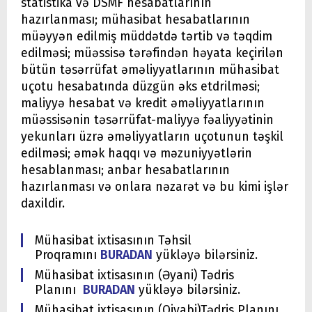
statistika və DSMF hesabatlarının
hazırlanması; mühasibat hesabatlarının
müəyyən edilmiş müddətdə tərtib və təqdim
edilməsi; müəssisə tərəfindən həyata keçirilən
bütün təsərrüfat əməliyyatlarının mühasibat
uçotu hesabatında düzgün əks etdrilməsi;
maliyyə hesabat və kredit əməliyyatlarının
müəssisənin təsərrüfat-maliyyə fəaliyyətinin
yekunları üzrə əməliyyatların uçotunun təşkil
edilməsi; əmək haqqı və məzuniyyətlərin
hesablanması; anbar hesabatlarının
hazırlanması və onlara nəzarət və bu kimi işlər
daxildir.
Mühasibat ixtisasının Təhsil
Proqramını
BURADAN
yükləyə bilərsiniz.
Mühasibat ixtisasının (Əyani) Tədris
Planını
BURADAN
yükləyə bilərsiniz.
Mühasibat ixtisasının (Qiyabi)Tədris Planını