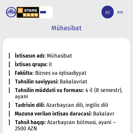
ALQ
ELMİ
az
en
ƏR
TƏDQİQAT
Mühasibat
İxtisasın adı:
Mühasibat
İxtisas qrupu:
II
Fakültə:
Biznes və iqtisadiyyat
Təhsilin səviyyəsi:
Bakalavriat
Təhsilin müddəti və forması:
4 il (8 semestr),
əyani
Tədrisin dili:
Azərbaycan dili, ingilis dili
Məzuna verilən ixtisas dərəcəsi:
Bakalavr
Təhsil haqqı:
Azərbaycan bölməsi, əyani –
2500 AZN