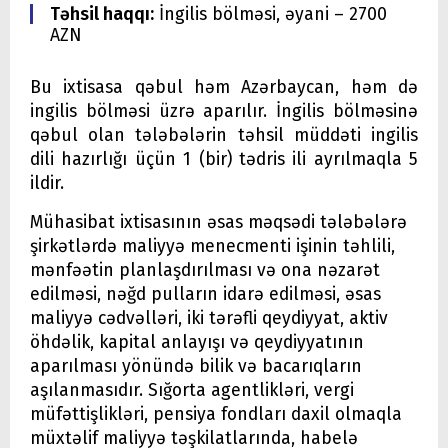
Təhsil haqqı:
İngilis bölməsi, əyani – 2700
AZN
Bu ixtisasa qəbul həm Azərbaycan, həm də
ingilis bölməsi üzrə aparılır. İngilis bölməsinə
qəbul olan tələbələrin təhsil müddəti ingilis
dili hazırlığı üçün 1 (bir) tədris ili ayrılmaqla 5
ildir.
Mühasibat ixtisasının əsas məqsədi tələbələrə
şirkətlərdə maliyyə menecmenti işinin təhlili,
mənfəətin planlaşdırılması və ona nəzarət
edilməsi, nəğd pulların idarə edilməsi, əsas
maliyyə cədvəlləri, iki tərəfli qeydiyyat, aktiv
öhdəlik, kapital anlayışı və qeydiyyatının
aparılması yönündə bilik və bacarıqların
aşılanmasıdır. Sığorta agentlikləri, vergi
müfəttişlikləri, pensiya fondları daxil olmaqla
müxtəlif maliyyə təşkilatlarında, habelə