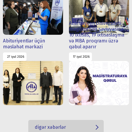
Azərbaycan Universiteti
magistratura səviyyəsinə
10 ixtisas, 19 ixtisaslaşma
Abituriyentlər üçün
və MBA proqramı üzrə
məsləhət mərkəzi
qəbul aparır
27 iyul 2026
17 iyul 2026
digər xəbərlər