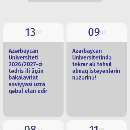
13
09
07
07
Azərbaycan
Azərbaycan
Universiteti
Universitetində
2026/2027-ci
təkrar ali təhsil
tədris ili üçün
almaq istəyənlərin
bakalavriat
nəzərinə!
səviyyəsi üzrə
qəbul elan edir
08
11
07
06