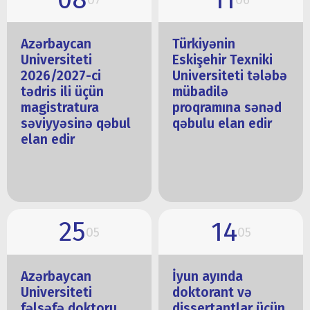
Azərbaycan
Türkiyənin
Universiteti
Eskişehir Texniki
2026/2027-ci
Universiteti tələbə
tədris ili üçün
mübadilə
magistratura
proqramına sənəd
səviyyəsinə qəbul
qəbulu elan edir
elan edir
25
14
05
05
Azərbaycan
İyun ayında
Universiteti
doktorant və
fəlsəfə doktoru
dissertantlar üçün