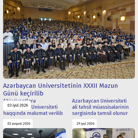
Azərbaycan Universitetinin XXXII Məzun
Günü keçirilib
Abiuriyentlərə
Azərbaycan Universiteti
03 iyul 2026
Azərbaycan Universiteti
ali təhsil müəssisələrinin
haqqında məlumat verilib
sərgisində təmsil olunur
03 avqust 2026
29 iyul 2026